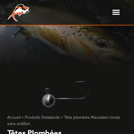
Aller
au
contenu
Ouvrir/fe
le
Delalande Pêche – Leurres souples
Fabricant de leurres souples français
menu
Accueil
>
Produits Delalande
>
Tête plombée Macadam ronde
sans ardillon
Têtes Plombées