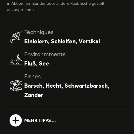
in Aktion, um Zander oder andere Raubfische gezielt
anzusprechen.
Techniques
Einleiern
,
Schleifen
,
Vertikal
098 - ISLAND BAY
Environmments
Fluß
,
See
Fishes
Barsch
,
Hecht
,
Schwartzbarsch
,
Zander
143 - GREEN WAKA
MEHR TIPPS …