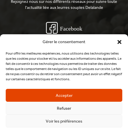
Rejoignez nous sur nos différents réseaux pour suivre toute
l'actualité liée aux leurres souples Delalande
Facebook
Gérer le consentement
Youtube
Pour offrir les meilleures expériences, nous utilisons des technologies telles
que les cookies pour stocker et/ou accéder aux informations des appareils. Le
fait de consentir à ces technologies nous permettra de traiter des données
telles que le comportement de navigation ou les ID uniques sur ce site. Le fait
Instagram
de ne pas consentir ou de retirer son consentement peut avoir un effet négatif
sur certaines caractéristiques et fonctions.
Accepter
Kommen Sie und chatten Sie mit uns
auf Discord
Refuser
Voir les préférences
©2020 DELALANDE PECHE. Alle Rechte vorbehalten.