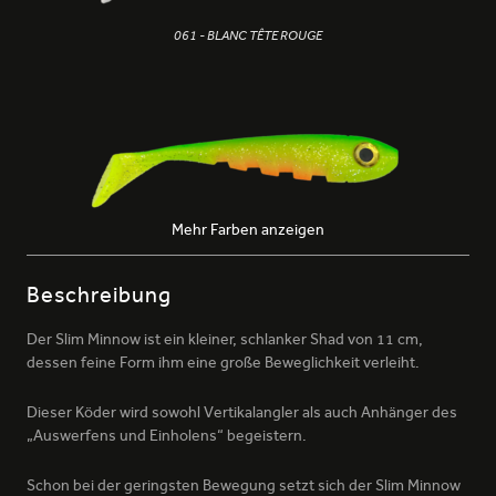
061 - BLANC TÊTE ROUGE
Mehr Farben anzeigen
066 - FIRE TIGER PAILLETÉ
Beschreibung
Der Slim Minnow ist ein kleiner, schlanker Shad von 11 cm,
dessen feine Form ihm eine große Beweglichkeit verleiht.
Dieser Köder wird sowohl Vertikalangler als auch Anhänger des
„Auswerfens und Einholens“ begeistern.
083 - SAHARA
Schon bei der geringsten Bewegung setzt sich der Slim Minnow