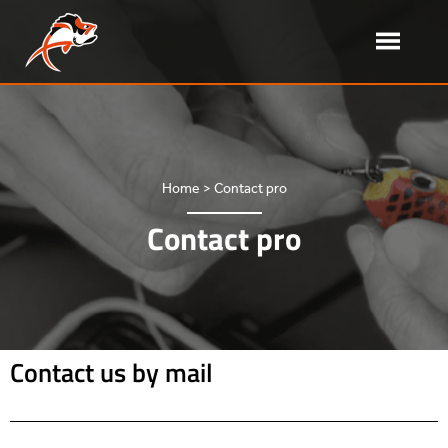
Delalande Pêche – Softbait
French softbait manufacturer
Home
>
Contact pro
Contact pro
Contact us by mail