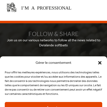
I’M A PROFESSIONAL
FOLLOW & SHARE
Join us on our various networks to follow all the news related to
Delalande softbaits
Facebook
Gérer le consentement
Pour offrir les meilleures expériences, nous utilisons des technologies telles
que les cookies pour stocker et/ou accéder aux informations des appareils. Le
Youtube
fait de consentir à ces technologies nous permettra de traiter des données
telles que le comportement de navigation ou les ID uniques sur ce site. Le fait
de ne pas consentir ou de retirer son consentement peut avoir un effet négatif
sur certaines caractéristiques et fonctions.
Instagram