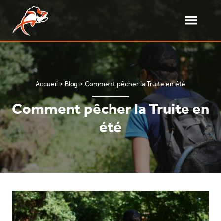
Aller
au
contenu
Ouvrir/fe
le
Delalande Pêche – Leurres souples
Fabricant de leurres souples français
menu
Accueil
>
Blog
>
Comment pêcher la Truite en été
Comment pêcher la Truite en
été