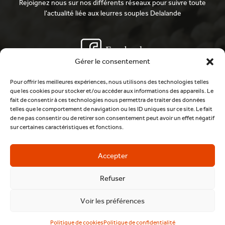
Rejoignez nous sur nos différents réseaux pour suivre toute
l'actualité liée aux leurres souples Delalande
Facebook
Gérer le consentement
Pour offrir les meilleures expériences, nous utilisons des technologies telles
Youtube
que les cookies pour stocker et/ou accéder aux informations des appareils. Le
fait de consentir à ces technologies nous permettra de traiter des données
telles que le comportement de navigation ou les ID uniques sur ce site. Le fait
de ne pas consentir ou de retirer son consentement peut avoir un effet négatif
Instagram
sur certaines caractéristiques et fonctions.
Accepter
Venez discuter avec nous sur Discord
Refuser
Voir les préférences
©2020 DELALANDE PECHE. Tous droits réservés.
Contact
CGV
Mentions Légales
Politique de cookies
Politique de confidentialité